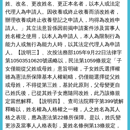
姓、改名、更改姓名、更正本名者，以本人或法定
代理人為申請人。因收養或終止收養而須改姓者，
辦理收養或終止收養登記之申請人，均得為改姓申
請人。」其立法意旨係因前揭申請案件涉及當事人
姓名權之使用，以本人為申請人，本人為限制行為
能力人或無行為能力人時，以其法定代理人為申請
人。【說明三】、次按法務部105年9月22日法律字
第10503510620號函略以，民法第1059條規定「子
女僅能從父姓或母姓」意旨明確，子女姓氏選擇權
雖為憲法所保障基本人權範疇，仍僅能選擇從父姓
或母姓，不得從第三姓，基於此原則，父母變更自
己姓氏後，已從其姓子女應隨同改姓，此乃該條規
定當然解釋。【說明四】、查司法院釋字第399號解
釋略以，姓名權為人格權之一種，人之姓名為其人
格之表現，應為憲法第22條所保障。是以，姓氏變
更涉及當事人人格表彰，爰姓名條例第13條規定，