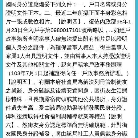
國民身分證應備妥下列文件：一、戶口名簿或身分
證明文件正本。二、最近二年所攝正面半身彩色相
片一張或數位相片。【說明四】、復依內政部98年1
月23日台內戶字第0980017101號函略以，...如經戶
政事務所查明當事人確無法提出附有相片足以證明
個人身分之證件，為確保當事人權益，得由當事人
家屬1人出具證明文件，並由當事人本人持憑該證明
文件及其他相關文件，親向戶籍地戶政事務辦理
（103年7月1日起補證得向任一戶政事務所辦理。）
【說明五】、有關本府社會局為解決列冊管制街友
之就醫、身分確認及後續安置問題，因街友生活態
樣特殊，且長期露宿街頭或其他公共場所，身分證
件遺失率高，爰由該局協助渠等補發國民身分證，
俾利後續取得社會福利與輔導就業等權益【說明
六】、然街友身分認定標準尚無明確規範，針對街
友國民身分證補發，將由該局社工人員佩戴身分識