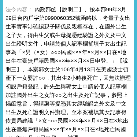
內政部函【說明二】、按本部99年3月
29日台內戶字第0990060352號函略以，考量子女出
生事實事涉確認親子關係及親權存在，在國外出生
之子女，得由生父或生母提憑經驗證之外文及中文
出生證明文件，申請於個人記事欄補填子女出生記
事為「×男（×女）○○○民國×××年××月××日在×地
出生在臺無戶籍民國×××年××月××日申登。」【說
明三】、本案郭女士於106年4月13日在美國波士頓
產下一女嬰許○○，其出生2小時後死亡，因無法辦理
初設戶籍登記，許先生與郭女士申請於個人記事欄
加註國外出生之女許○○之出生及死亡記事，參照上
揭函意旨，得請渠等提憑其女經驗證之外文及中文
出生及死亡證明文件辦理。至本案補填其女記事得
依貴局建議「×女○○○民國×××年××月××日在×地出
生在臺無戶籍民國×××年××月××日在×地死亡民國