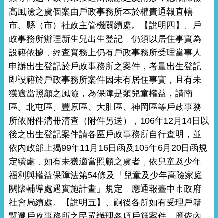
高風險之虞個案由戶政事務所本於權責通報直轄
市、縣（市）社政主管機關續處。【說明四】、戶
政事務所辦理新生兒出生登記，仍須以居住事實為
設籍依據，經查實務上仍有戶政事務所受理當事人
申辦出生登記於戶政事務所之案件，考量出生登記
即設籍於戶政事務所案件因未有居住事實，且有未
獲適當照顧之風險，為保障是類兒童權益，請南
區、北屯區、豐原區、大肚區、神岡區等戶政事務
所依附件清冊清查（附件另送），106年12月14日以
後之出生登記案件請各區戶政事務所自行查明，並
依內政部上揭99年11月16日函及105年6月20日函規
定續處，如有未獲適當照顧之虞者，依兒童及少年
福利與權益保障法第54條及「兒童及少年高險家庭
關懷輔導處遇實施計畫」規定，應通報臺中市政府
社會局續處。【說明五】、嗣後各所如有受理戶籍
暫遷戶政事務所之民眾辦理各項戶籍案件，應依內