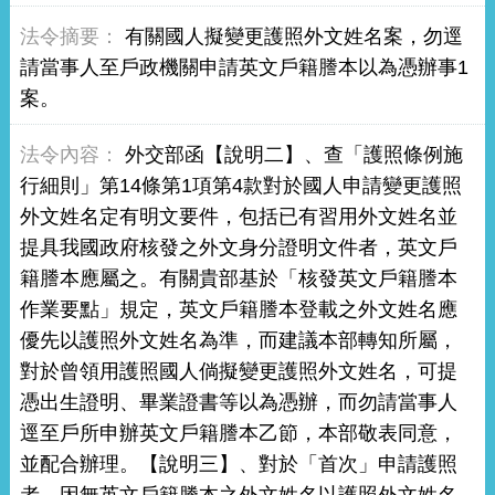
有關國人擬變更護照外文姓名案，勿逕
請當事人至戶政機關申請英文戶籍謄本以為憑辦事1
案。
外交部函【說明二】、查「護照條例施
行細則」第14條第1項第4款對於國人申請變更護照
外文姓名定有明文要件，包括已有習用外文姓名並
提具我國政府核發之外文身分證明文件者，英文戶
籍謄本應屬之。有關貴部基於「核發英文戶籍謄本
作業要點」規定，英文戶籍謄本登載之外文姓名應
優先以護照外文姓名為準，而建議本部轉知所屬，
對於曾領用護照國人倘擬變更護照外文姓名，可提
憑出生證明、畢業證書等以為憑辦，而勿請當事人
逕至戶所申辦英文戶籍謄本乙節，本部敬表同意，
並配合辦理。【說明三】、對於「首次」申請護照
者，因無英文戶籍謄本之外文姓名以護照外文姓名