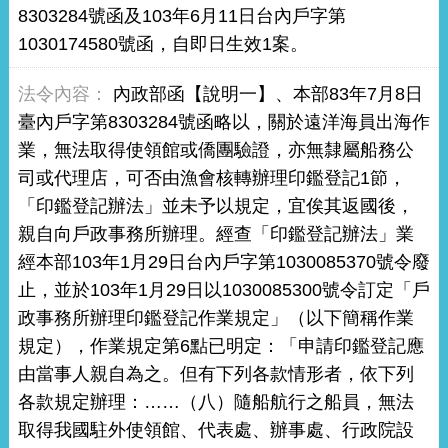
8303284號函及103年6月11日台內戶字第
1030174580號函，自即日生效1案。
內政部函【說明一】、本部83年7月8日
臺內戶字第8303284號函略以，關於遠洋海員出海作
業，無法取得使領館或僑團驗證，亦無隸屬船務公
司或代理店，可否由漁會核轉辦理印鑑登記1節，
「印鑑登記辦法」並未予以規定，宜俟其返國後，
親自向戶政事務所辦理。經查「印鑑登記辦法」業
經本部103年1月29日台內戶字第1030085370號令廢
止，並於103年1月29日以1030085300號令訂定「戶
政事務所辦理印鑑登記作業規定」（以下簡稱作業
規定），作業規定第6點已明定：「申請印鑑登記應
由當事人親自為之。但有下列各款情形者，依下列
各款規定辦理：……（八）隨船航行之船員，無法
取得我國駐外使領館、代表處、辦事處、行政院設