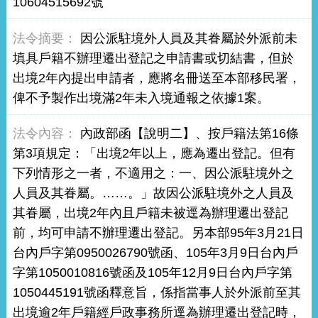
10604515692號
因公派駐境外人員及其眷屬於外派前未
填具戶籍不辦理遷出登記之申請書或切結書，但於
出境2年內提出申請者，應將名冊送至本部移民署，
俾不予製作出境滿2年未入境通報之依據1案。
內政部函【說明二】、按戶籍法第16條
第3項規定：「出境2年以上，應為遷出登記。但有
下列情形之一者，不適用之：一、因公派駐境外之
人員及其眷屬。……。」故因公派駐境外之人員及
其眷屬，出境2年內且戶籍未被逕為辦理遷出登記
前，均可申請不辦理遷出登記。另本部95年3月21日
台內戶字第0950026790號函、105年3月9日台內戶
字第1050010816號函及105年12月9日台內戶字第
1050445191號函釋意旨，係指當事人於外派前至其
出境逾2年戶籍經戶政事務所逕為辦理遷出登記時，