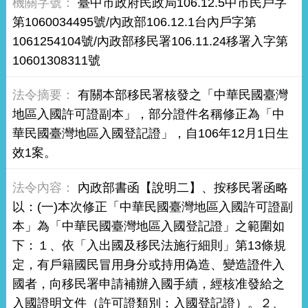
臺中市政府民政局106.12.5中市民戶字
第1060034495號/內政部106.12.1台內戶字第
1061254104號/內政部移民署106.11.24移署入字第
10601308311號
有關本部移民署核發之「中華民國臺灣
地區入國許可證副本」，部分證件名稱修正為「中
華民國臺灣地區入國登記證」，自106年12月1日生
效1案。
內政部書函【說明二】、按移民署函略
以：(一)本次修正「中華民國臺灣地區入國許可證副
本」為「中華民國臺灣地區入國登記證」之範圍如
下：１、依「入出國及移民法施行細則」第13條規
定，有戶籍國民冒用身分或持用偽造、變造證件入
國者，向移民署申請補辦入國手續，經核准發給之
入國證明文件（許可證類別：入國登記證）。２、