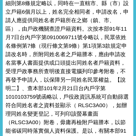
細則第8條規定略以，同時在一直轄市、縣（市）設
立戶籍6個月以上，姓名完全相同者，申請改名，申
請人應提供同姓名者戶籍所在之鄉（鎮、市、
區），由戶政機關查證戶籍資料。次按本部91年11
月7日台內戶字第0910069711號令略以，民眾依姓
名條例第7條（現行條文第9條）第1項第3款規定申
請改名時，所附同姓名者之戶籍謄本，應由申請改
名當事人書面提供或口頭提出同姓名者戶籍資料，
受理戶政事務所查明後直接電腦列印參考附卷，不
再發予申請人，以保障另一同姓名民眾權益。【說
明二】、查本部101年2月21日台內戶字第
1010103759號函略以，戶役政資訊系統可自動篩選
符合同姓名者之資料並顯示（ RLSC3A00），如辦
理同姓名變更登記，可列印該螢幕畫面
（RLSC3A00）附卷，毋庸再檢附戶籍謄本，以節
能省碳同時落實個人資料保護。是以，有關本部91