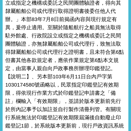
立或指定之機構或委託之民間團體驗證者，得向其
隸屬船舶公司或代理行取得證明書後委任他人代
辦。」本部83年7月8日前揭函內容與現行規定有
異，爰停止適用。至關於隨船航行之船員無法取得
駐外館處、行政院設立或指定之機構或委託之民間
團體驗證，亦無隸屬船舶公司或代理行，致無法取
得隸屬船舶公司或代理行之證明書，且未符合第6點
但書其他各款規定者，應依作業規定第6點本文規
定，由當事人親自向戶政事務所辦理印鑑登記。
【說明二】、另本部103年6月11日台內戶字第
1030174580號函略以，民眾指定印鑑登記有效期
限，得依現行作業方式於印鑑登記申請書之「備
註」欄輸入「有效期限」，並請於版本更新前先行
於所內記事予以加註並自行製作清冊列管。有關現
行系統無法於印鑑登記有效期限屆滿後自動廢止印
鑑登記1節，於系統版本更新前，現行戶政資訊系統