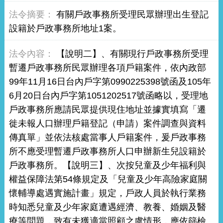
有關戶政事務所受理民眾辦理出生登記
設籍於戶政事務所地址1案。
【說明二】、有關現行戶政事務所受理
暫遷戶政事務所民眾辦理各項戶籍案件，依內政部
99年11月16日台內戶字第0990225398號函及105年
6月20日台內戶字第1051202517號函略以，受理地
戶政事務所應請民眾提供現住地址並據實填寫「遷
徙未報人口辦理戶籍登記（申請）案件調查與資料
傳真單」並依法核處當事人戶籍案件，爰戶政事務
所不應受理暫遷戶政事務所人口申辦新生兒設籍於
戶政事務所。【說明三】、次按兒童及少年福利與
權益保障法第54條規定及「兒童及少年高險家庭關
懷輔導處遇實施計畫」規定，戶政人員於執行業務
時知悉兒童及少年家庭遭遇經濟、教養、婚姻及醫
療等問題，致有未獲適當照顧之虞情形，應依篩檢