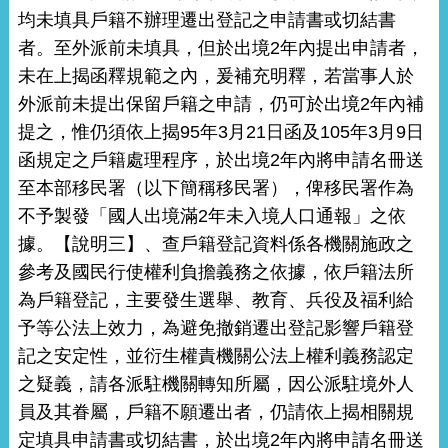
均未填具戶籍不辦理遷出登記之申請書或切結書
者。至外派前未填具，但於出境2年內提出申請者，
未在上揭函釋規範之內，爰補充明釋，若當事人於
外派前未提出保留戶籍之申請，仍可於出境2年內補
提之，惟仍須依上揭95年3月21日函及105年3月9日
函規定之戶籍處理程序，於出境2年內將申請名冊送
至本部移民署（以下簡稱移民署），俾移民署作為
不予製發「國人出境滿2年未入境人口通報」之依
據。【說明三】、查戶籍登記資料係各機關施政之
參考及國民行使權利負擔義務之依據，依戶籍法所
為戶籍登記，主要發生選舉、教育、兵役及福利給
予等公法上效力，為避免撤銷遷出登記影響戶籍登
記之安定性，並衍生權責機關公法上權利義務認定
之疑義，請各派駐機關轉知所屬，因公派駐境外人
員及其眷屬，戶籍不願遷出者，仍請依上揭相關規
定填具申請書或切結書，於出境2年內將申請名冊送