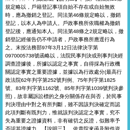
規定略以，戶籍登記事項自始不存在或自始無效
時，應為撤銷之登記。同法第46條規定略以，撤銷
登記，以本人為申請人。戶政事務所依職權為撤銷
登記後，應通知本人。同法第48條之2規定略以，撤
銷登記經催告仍不申請者，戶政事務所應逕行為
之。末按法務部97年3月12日法律決字第
0970005738號函略以，法院民事判決或刑事判決經
調查證據後，所據以認定之事實，自得採為行政機
關認定事實之重要證據，並據以為行政處分(最高行
政法院62年判字第252號判例、75年判字第1825
號、83年判字第1162號、85年判字第1039號判決參
照)，故非屬訴訟標的之身分關係存在與否，於民事
判決理由中對之有所判斷，雖不因該判決確定而認
此項判斷有既判力，惟就該判決認定之事實，究不
失為重要之證據資料，非有確切之反證，似難率予
否認其證據力。【說明三】、依貴院來函及附件資