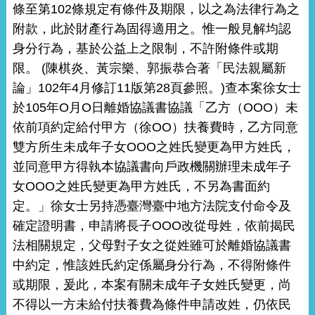
條至第102條規定有條件及期限，以之為法律行為之
附款，此於財產行為固得適用之。惟一般見解均認
身分行為，基於公益上之限制，不許附條件或期
限。 (陳棋炎、黃宗樂、郭振恭合著「民法親屬新
論」102年4月修訂11版第28頁參照。)查本案徐女士
於105年O月O日離婚協議書協議「乙方（OOO）未
依前項約定給付甲方（徐OO）扶養費時，乙方同意
雙方所生未成年子女OOO之姓氏變更為甲方姓氏，
並同意甲方得執本協議書向戶政機關辦理未成年子
女OOO之姓氏變更為甲方姓氏，不另為書面約
定。」徐女士另持憑臺灣臺中地方法院支付命令及
確定證明書，申請將長子OOO改從母姓，依前揭民
法相關規定，父母對子女之從姓雖可於離婚協議書
中約定，惟該姓氏約定係屬身分行為，不得附條件
或期限，爰此，本案有關未成年子女姓氏變更，尚
不得以一方未給付扶養費為條件申請改姓，仍依民