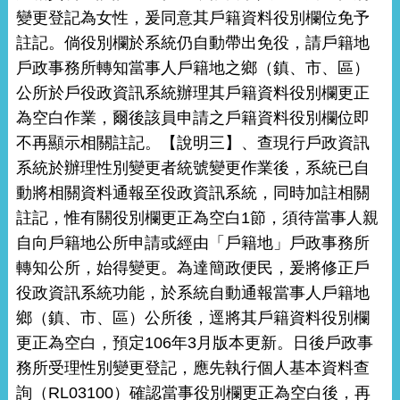
變更登記為女性，爰同意其戶籍資料役別欄位免予
註記。倘役別欄於系統仍自動帶出免役，請戶籍地
戶政事務所轉知當事人戶籍地之鄉（鎮、市、區）
公所於戶役政資訊系統辦理其戶籍資料役別欄更正
為空白作業，爾後該員申請之戶籍資料役別欄位即
不再顯示相關註記。【說明三】、查現行戶政資訊
系統於辦理性別變更者統號變更作業後，系統已自
動將相關資料通報至役政資訊系統，同時加註相關
註記，惟有關役別欄更正為空白1節，須待當事人親
自向戶籍地公所申請或經由「戶籍地」戶政事務所
轉知公所，始得變更。為達簡政便民，爰將修正戶
役政資訊系統功能，於系統自動通報當事人戶籍地
鄉（鎮、市、區）公所後，逕將其戶籍資料役別欄
更正為空白，預定106年3月版本更新。日後戶政事
務所受理性別變更登記，應先執行個人基本資料查
詢（RL03100）確認當事役別欄更正為空白後，再