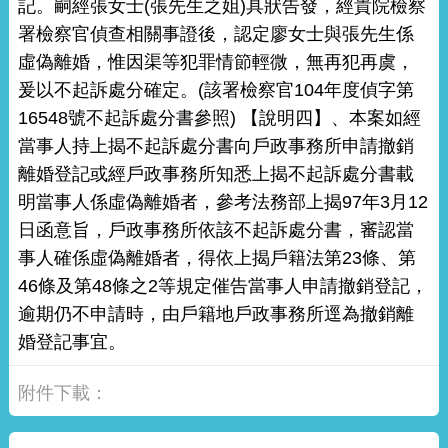
記。嗣經張女士(張先生之姐)具狀告發，經貴院檢察
署檢察官偵查相關事證後，認定廖女士與張先生係
虛偽離婚，惟因渠等犯罪情節輕微，無再犯再虞，
爰以不起訴處分確定。(該署檢察官104年度偵字第
16548號不起訴處分書參照) 【說明四】、本案如經
當事人持上揭不起訴處分書向戶政事務所申請撤銷
離婚登記或經戶政事務所知悉上揭不起訴處分書載
明當事人係虛偽離婚者，參考法務部上揭97年3月12
日函意旨，戶政事務所依該不起訴處分書，審認當
事人確係虛偽離婚者，得依上揭戶籍法第23條、第
46條及第48條之2等規定催告當事人申請撤銷登記，
逾期仍不申請時，由戶籍地戶政事務所逕為撤銷離
婚登記事宜。