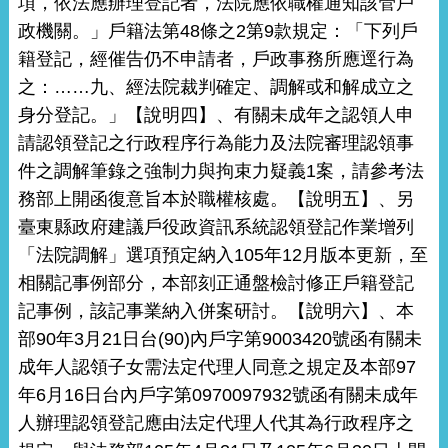
項，依法應辦理登記者，法院應依職權通知該管戶
政機關。」戶籍法第48條之2第9款規定：「下列戶
籍登記，經催告仍不申請者，戶政事務所應逕行為
之：……九、經法院裁判確定、調解或和解成立之
身分登記。」【說明四】、有關未成年之認領人申
請認領登記之行政程序行為能力及法院審理認領事
件之調解筆錄之強制力與拘束力疑義1案，請參考法
務部上開函復意旨本於職權核處。【說明五】、另
臺東縣政府建議戶役政資訊系統認領登記作業增列
「法院調解」選項預定納入105年12月版本更新，至
相關記事例部分，本部刻正通盤檢討修正戶籍登記
記事例，該記事業納入併案研討。【說明六】、本
部90年3月21日台(90)內戶字第9003420號函有關未
成年人認領子女需法定代理人同意之規定及本部97
年6月16日台內戶字第0970097932號函有關未成年
人辦理認領登記應由法定代理人代其為行政程序之