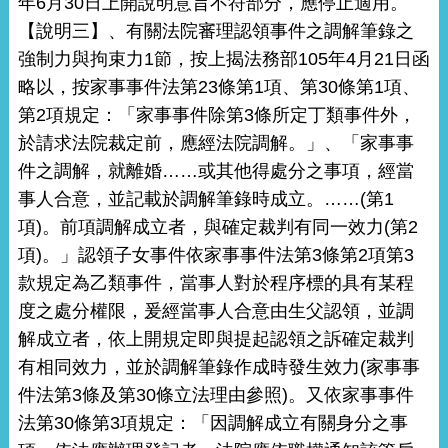
年6月30日上開說明意旨不符部分，應停止適用。
【說明三】、有關法院審理認領事件之調解筆錄之
強制力與拘束力1節，按上揭法務部105年4月21日函
略以，按家事事件法第23條第1項、第30條第1項、
第2項規定：「家事事件除第3條所定丁類事件外，
於請求法院裁定前，應經法院調解。」、「家事事
件之調解，就離婚……或其他得處分之事項，經當
事人合意，並記載於調解筆錄時成立。……(第1
項)。前項調解成立者，與確定裁判有同一效力(第2
項)。」認領子女事件依家事事件法第3條第2項第3
款規定為乙類事件，當事人對於程序標的具有某程
度之處分權限，爰經當事人合意由生父認領，並調
解成立者，依上開規定即與提起認領之訴確定裁判
有相同效力，並於調解筆錄作成時發生效力(家事事
件法第3條及第30條立法理由參照)。又依家事事件
法第30條第3項規定：「因調解成立有關身分之事