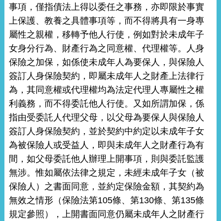
事項，僅指債法上得以委任之事務，亦即限於事實
上保護、教養之具體事項等，而不得將具有一身專
屬性之親權，移轉予他人行使，例如對於未成年子
女身分行為、財產行為之同意權、代理權等。人身
保險之加保，如係使未成年人為要保人，與保險人
簽訂人身保險契約，即屬未成年人之財產上法律行
為，其同意權或代理權均為法定代理人專屬性之權
利義務，而不得委託他人行使。又如所謂加保，係
指由受委託人代理父母，以父母為要保人與保險人
簽訂人身保險契約，並於契約中約定以未成年子女
為被保險人或受益人，即與未成年人之財產行為有
間，如父母委託他人辦理上開事項，則與委託監護
無涉。惟如屬依法律之規定，未經未成年子女（被
保險人）之書面同意，並約定保險金額，其契約為
無效之情形（保險法第105條、第130條、第135條
規定參照），上開書面同意仍屬未成年人之財產行