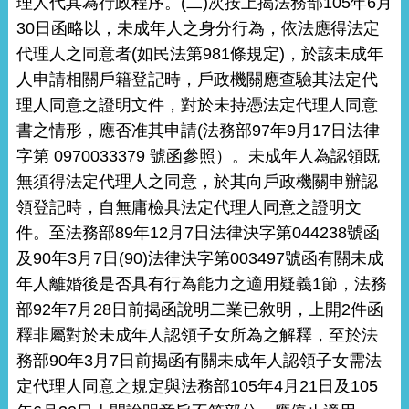
理人代其為行政程序。(二)次按上揭法務部105年6月
30日函略以，未成年人之身分行為，依法應得法定
代理人之同意者(如民法第981條規定)，於該未成年
人申請相關戶籍登記時，戶政機關應查驗其法定代
理人同意之證明文件，對於未持憑法定代理人同意
書之情形，應否准其申請(法務部97年9月17日法律
字第 0970033379 號函參照）。未成年人為認領既
無須得法定代理人之同意，於其向戶政機關申辦認
領登記時，自無庸檢具法定代理人同意之證明文
件。至法務部89年12月7日法律決字第044238號函
及90年3月7日(90)法律決字第003497號函有關未成
年人離婚後是否具有行為能力之適用疑義1節，法務
部92年7月28日前揭函說明二業已敘明，上開2件函
釋非屬對於未成年人認領子女所為之解釋，至於法
務部90年3月7日前揭函有關未成年人認領子女需法
定代理人同意之規定與法務部105年4月21日及105