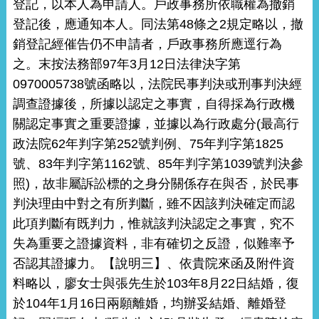
登記，以本人為申請人。戶政事務所依職權為撤銷
登記後，應通知本人。同法第48條之2規定略以，撤
銷登記經催告仍不申請者，戶政事務所應逕行為
之。末按法務部97年3月12日法律決字第
0970005738號函略以，法院民事判決或刑事判決經
調查證據後，所據以認定之事實，自得採為行政機
關認定事實之重要證據，並據以為行政處分(最高行
政法院62年判字第252號判例、75年判字第1825
號、83年判字第1162號、85年判字第1039號判決參
照)，故非屬訴訟標的之身分關係存在與否，於民事
判決理由中對之有所判斷，雖不因該判決確定而認
此項判斷有既判力，惟就該判決認定之事實，究不
失為重要之證據資料，非有確切之反證，似難率予
否認其證據力。【說明三】、依貴院來函及附件資
料略以，廖女士與張先生於103年8月22日結婚，復
於104年1月16日兩願離婚，均辦妥結婚、離婚登