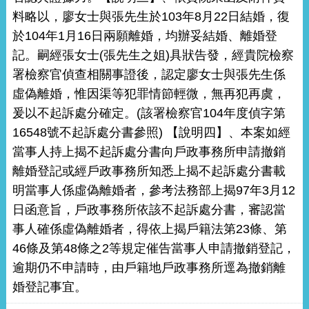
料略以，廖女士與張先生於103年8月22日結婚，復
於104年1月16日兩願離婚，均辦妥結婚、離婚登
記。嗣經張女士(張先生之姐)具狀告發，經貴院檢察
署檢察官偵查相關事證後，認定廖女士與張先生係
虛偽離婚，惟因渠等犯罪情節輕微，無再犯再虞，
爰以不起訴處分確定。(該署檢察官104年度偵字第
16548號不起訴處分書參照) 【說明四】、本案如經
當事人持上揭不起訴處分書向戶政事務所申請撤銷
離婚登記或經戶政事務所知悉上揭不起訴處分書載
明當事人係虛偽離婚者，參考法務部上揭97年3月12
日函意旨，戶政事務所依該不起訴處分書，審認當
事人確係虛偽離婚者，得依上揭戶籍法第23條、第
46條及第48條之2等規定催告當事人申請撤銷登記，
逾期仍不申請時，由戶籍地戶政事務所逕為撤銷離
婚登記事宜。