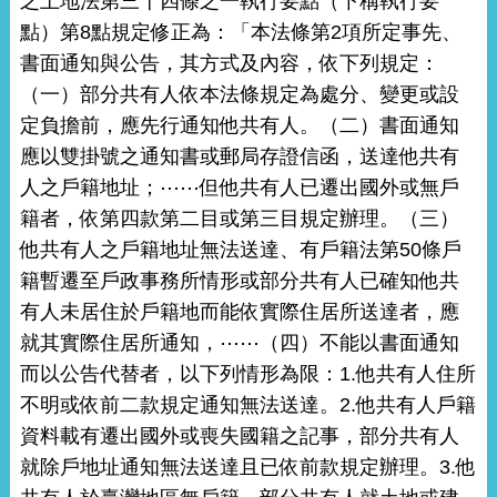
之土地法第三十四條之一執行要點（下稱執行要
點）第8點規定修正為：「本法條第2項所定事先、
書面通知與公告，其方式及內容，依下列規定：
（一）部分共有人依本法條規定為處分、變更或設
定負擔前，應先行通知他共有人。（二）書面通知
應以雙掛號之通知書或郵局存證信函，送達他共有
人之戶籍地址；⋯⋯但他共有人已遷出國外或無戶
籍者，依第四款第二目或第三目規定辦理。（三）
他共有人之戶籍地址無法送達、有戶籍法第50條戶
籍暫遷至戶政事務所情形或部分共有人已確知他共
有人未居住於戶籍地而能依實際住居所送達者，應
就其實際住居所通知，⋯⋯（四）不能以書面通知
而以公告代替者，以下列情形為限：1.他共有人住所
不明或依前二款規定通知無法送達。2.他共有人戶籍
資料載有遷出國外或喪失國籍之記事，部分共有人
就除戶地址通知無法送達且已依前款規定辦理。3.他