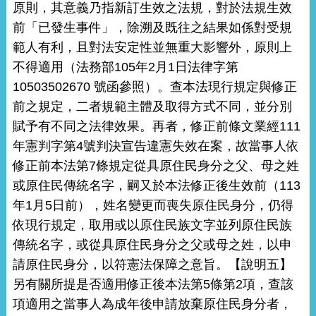
原則，其意義乃指新訂生效之法規，對於法規生效
前「已發生事件」，除溯及既往之結果如係對受規
範人有利，且對法安定性並無重大影響外，原則上
不得適用（法務部105年2月1日法律字第
10503502670 號函參照）。查本法現行規定與修正
前之規定，二者規範主體及取得方式不同，並分別
賦予有不同之法律效果。再者，修正前條文業經111
年憲判字第4號判決宣告違憲失效在案，故當事人依
修正前本法第7條規定從具原住民身分之父、母之姓
或原住民傳統名字，嗣又於本法修正後生效前（113
年1月5日前），姓名變更而喪失原住民身分，仍得
依現行規定，取用或以原住民族文字並列原住民族
傳統名字，或從具原住民身分之父或母之姓，以申
請原住民身分，以符憲法保障之意旨。【說明五】
另有關所提是否適用修正後本法第5條第2項，查該
項適用之當事人為成年後申請放棄原住民身分者，