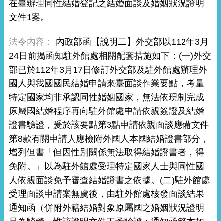
在臺辦理同性結婚登記之結婚面談及婚姻狀況證明
文件1案。
內政部函【說明二】外交部以112年3月
24日前揭函知駐外館處相關配套措施如下：(一)外交
部已於112年3月17日修訂外交部及駐外館處辦理外
國人與我國國民結婚申請來臺面談作業要點，考量
特定國家均非承認同性婚姻國家，無法依現制完成
原屬國結婚程序再向駐外館處申請依親簽證及結婚
證書驗證，爰於該要點第3點申請依親面談應備文件
第8款有關申請人應檢附外國人本國結婚證書部分，
增列但書「但因性別關係無法取得結婚證書者，得
免附。」以為駐外館處受理特定國家人士與同性國
人依親面談免予審查結婚證書之依據。(二)駐外館處
受理面談申請案無虞後，由駐外館處核發面談結果
通知函（併附外籍結婚對象原屬國之婚姻狀況證明