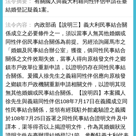
有關國人與義大利籍同性伴侶申請在臺
結婚登記疑義1案。
內政部函【說明三】義大利民事結合關
係成立之必要條件之一，須以當事人無其他婚姻或
同性伴侶民事結合關係為前提。另經洽詢羅馬市之
「婚姻及民事結合辦公室」獲復，倘同性民事結合
關係之文件效期失效，當事人得向原核發文件之鄉
鎮市戶政單位重新申請，以證明仍存在同性民事結
合關係。爰國人徐先生之義籍同性伴侶應向原核發
之鄉鎮市戶政機關重新申請相關文件，以證明其現
無其他婚姻或民事結合關係。【說明四】本案國人
徐先生與義籍同性伴侶108年7月17日在義國成立同
性民事結合關係，並領有經我駐外館處驗證之義國
於108年7月25日簽署之同性民事結合證明文件及中
譯本，渠等得否以上揭證明文件，作為其婚姻狀況
證明文件在臺辦理結婚登記1節，參酌駐義大利代表