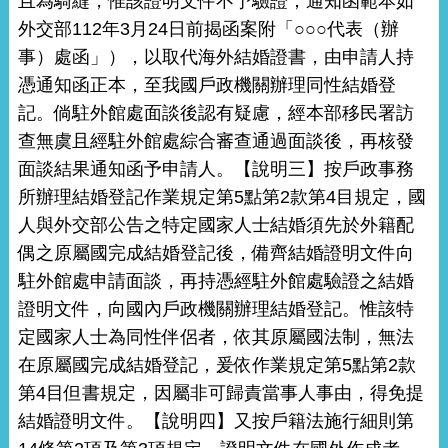
且為騎縫，惟該證明文件不予驗證；通知函範本如
外交部112年3月24日前揭函案附「○○○代表（辦
事）處函」），以取代海外結婚證書，由申請人持
憑通知函正本，至我國戶政機關辦理同性結婚登
記。倘駐外館處面談後認有疑慮，經本部移民署訪
查無虞且經駐外館處綜合審查通過面談後，再核發
面談結果通知函予申請人。【說明三】按戶政事務
所辦理結婚登記作業規定第5點第2款第4目規定，國
人與外交部公告之特定國家人士結婚須先於外籍配
偶之原屬國完成結婚登記後，備齊結婚證明文件向
駐外館處申請面談，再持憑經駐外館處驗證之結婚
證明文件，向國內戶政機關辦理結婚登記。惟該特
定國家人士為同性伴侶者，依其原屬國法制，無法
在原屬國完成結婚登記，爰依作業規定第5點第2款
第4目但書規定，因屬非可歸責當事人事由，得免提
結婚證明文件。【說明四】又按戶籍法施行細則第