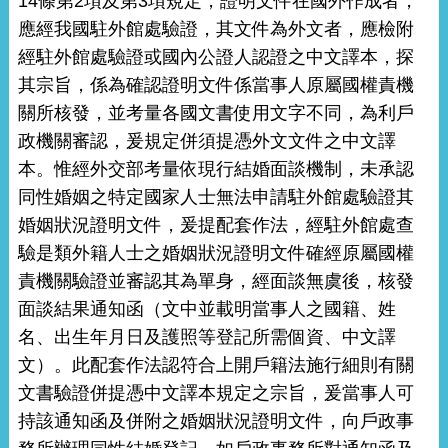
14條第2項及第3項規定，證明文件在國外作成者，
應經我國駐外館處驗證，其文件為外文者，應檢附
經駐外館處驗證或國內公證人認證之中文譯本，探
其宗旨，係為確認證明文件係當事人原屬國權責機
關所核發，並考量各國文書使用文字不同，為利戶
政機關審認，爰規定併須提憑外文文件之中文譯
本。惟經外交部考量依現行結婚面談機制，未承認
同性婚姻之特定國家人士無法申請駐外館處驗證其
婚姻狀況證明文件，爰提配套作法，經駐外館處查
驗是類外籍人士之婚姻狀況證明文件確經原屬國權
責機關驗證並審認其為單身，經面談無虞後，核發
面談結果通知函（文中並載明當事人之國籍、姓
名、出生年月日及護照等登記所需個資、中文譯
文）。此配套作法認符合上開戶籍法施行細則有關
文書驗證併提憑中文譯本規定之宗旨，爰當事人可
持該通知函及併附之婚姻狀況證明文件，向戶政事