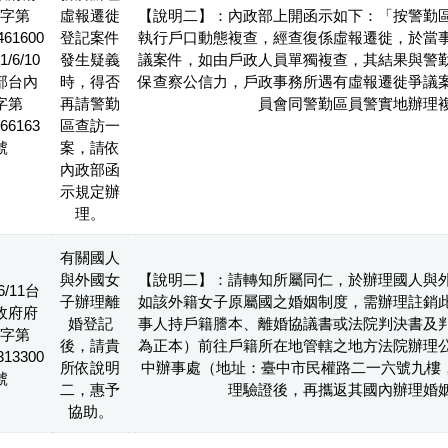
字第
虛報遷徙
【說明二】：內政部上開函示如下：「按警勤
461600
登記案件
執行戶口動態複查，經查復係虛報遷徙，於當
/6/10
發生疑義
議案件，如由戶政人員單獨複查，其結果與警
部台內
時，得否
保查察公信力，戶政事務所遇有虛報遷徙爭議
字第
再請警勤
員會同警勤區員警實地辦理
66163
區查訪一
號
案，請依
內政部函
示規定辦
理。
有關國人
與外國女
【說明二】：請轉知所屬同仁，於辦理國人與
6/11台
子辦理離
如該外籍女子原屬國之婚姻制度，需辦理註銷
政府府
婚登記
事人持戶籍謄本、離婚協議書或法院判決書及
字第
後，請貴
為正本）前往戶籍所在地管轄之地方法院辦理
313300
所依說明
中辦事處（地址：臺中市民權路二一六號九樓，電話
號
二，惠予
理驗證後，再攜返其國內辦理婚
協助。