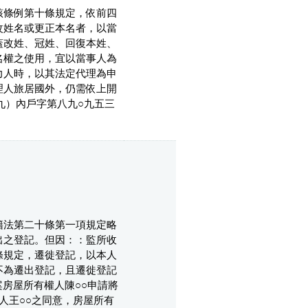
該條例第十條規定，依前四
改姓名或更正本名者，以當
蓋改姓、冠姓、回復本姓、
名權之使用，宜以當事人為
力人時，以其法定代理為申
理人旅居國外，仍需依上開
九）內戶字第八九○九五三
籍法第二十條第一項規定略
出之登記。但因：：監所收
條規定，遷徙登記，以本人
不為遷出登記，且遷徙登記
房屋所有權人陳○○申請將
人王○○之同意，房屋所有