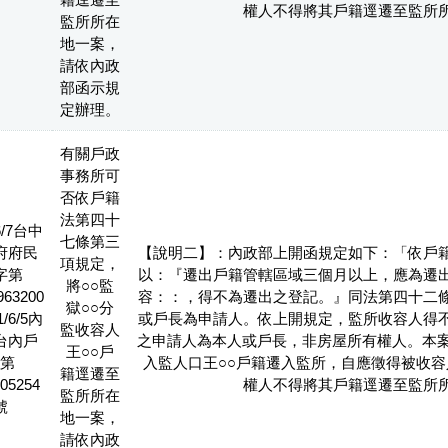
權人不得將其戶籍逕遷至監所
監所所在
地一案，
請依內政
部函示規
定辦理。
有關戶政
事務所可
否依戶籍
法第四十
6/7台中
七條第三
府府民
【說明二】：內政部上開函規定如下：「依戶
項規定，
字第
以：『遷出戶籍管轄區域三個月以上，應為遷
將○○監
963200
容：：，得不為遷出之登記。』同法第四十二
獄○○分
/6/5內
或戶長為申請人。依上開規定，監所收容人得
監收容人
台內戶
之申請人為本人或戶長，非房屋所有權人。本案
王○○戶
第
入監人口王○○戶籍遷入監所，自應徵得被收容
籍逕遷至
05254
權人不得將其戶籍逕遷至監所
監所所在
號
地一案，
請依內政