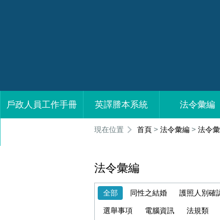
戶政人員工作手冊
英譯謄本系統
法令彙編
:::
現在位置
首頁
>
法令彙編
>
法令彙
歸化測試題庫(Naturalization Test Question Bank,Kho đề th
法令彙編
全部
同性之結婚
護照人別確
選舉事項
電腦資訊
法規類