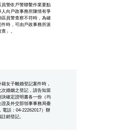
區員警依戶警聯繫作業要點
事人向戶政事務所陳情有爭
勤區員警查察不符時，為確
案件時，可由戶政事務所派
複查」。
外籍女子離婚登記案件時，
此次婚姻之登記，請告知當
判決確定證明書各一份（均
公證及外交部領事事務局臺
：04-22262017）辦
姻註銷登記。