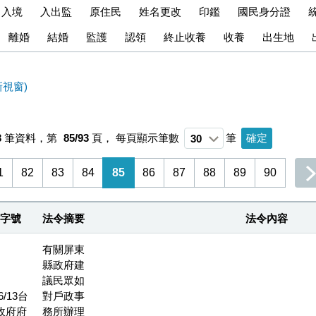
出入境
入出監
原住民
姓名更改
印鑑
國民身分證
離婚
結婚
監護
認領
終止收養
收養
出生地
視窗)
3
筆資料，第
85/93
頁，
每頁顯示筆數
筆
1
82
83
84
85
86
87
88
89
90
字號
法令摘要
法令內容
有關屏東
縣政府建
議民眾如
6/13台
對戶政事
政府府
務所辦理