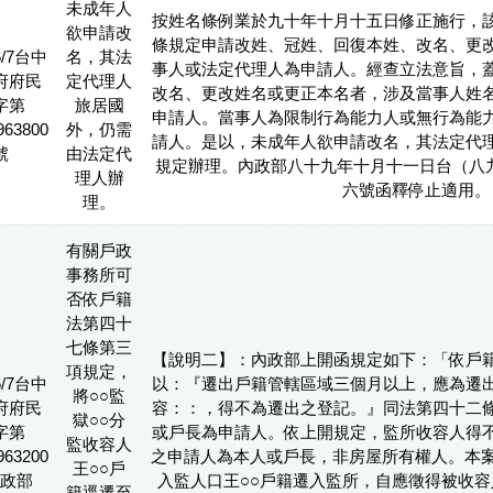
未成年人
按姓名條例業於九十年十月十五日修正施行，
欲申請改
條規定申請改姓、冠姓、回復本姓、改名、更
6/7台中
名，其法
事人或法定代理人為申請人。經查立法意旨，
府府民
定代理人
改名、更改姓名或更正本名者，涉及當事人姓
字第
旅居國
申請人。當事人為限制行為能力人或無行為能
963800
外，仍需
請人。是以，未成年人欲申請改名，其法定代
號
由法定代
規定辦理。內政部八十九年十月十一日台（八
理人辦
六號函釋停止適用。
理。
有關戶政
事務所可
否依戶籍
法第四十
七條第三
【說明二】：內政部上開函規定如下：「依戶
項規定，
6/7台中
以：『遷出戶籍管轄區域三個月以上，應為遷
將○○監
府府民
容：：，得不為遷出之登記。』同法第四十二
獄○○分
字第
或戶長為申請人。依上開規定，監所收容人得
監收容人
963200
之申請人為本人或戶長，非房屋所有權人。本案
王○○戶
政部
入監人口王○○戶籍遷入監所，自應徵得被收容
籍逕遷至