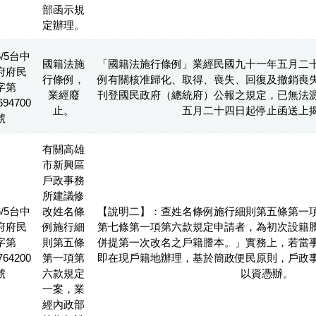
部函示規
定辦理。
6/5台中
國籍法施
「國籍法施行條例」業經民國九十一年五月二
府府民
行條例，
例有關核准歸化、取得、喪失、回復及撤銷喪
字第
業經廢
刊登國民政府（總統府）公報之規定，已無法
694700
止。
五月二十四日起停止函送上
號
有關高雄
市新興區
戶政事務
所建議修
6/5台中
改姓名條
【說明二】：查姓名條例施行細則第五條第一
府府民
例施行細
第七條第一項第六款規定申請者，為初次設籍
字第
則第五條
併提第一次改名之戶籍謄本。」實務上，若當
764200
第一項第
即在現戶籍地辦理，基於簡政便民原則，戶政
號
六款規定
以資憑辦。
一案，業
經內政部