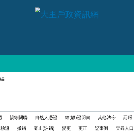
編
i nhập quốc tịch,Kumpulan pertanyaan di bagian tes n
認
親等關聯
自然人憑證
結(離)證明書
其他法令
罰鍰
驗證
撤銷
廢止(註銷)
變更
更正
記事例
查尋人口