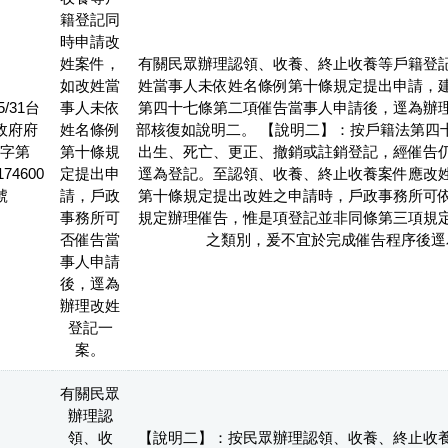
籍登記同
時申請改
姓案件，
有關民眾辦理認領、收養、終止收養等戶籍登
如改姓當
姓當事人未依姓名條例第十條規定提出申請，
5/31台
事人未依
第四十七條第二項催告當事人申請後，逕為辦
政府府
姓名條例
部核復如說明二。 【說明二】：按戶籍法第四
字第
第十條規
出生、死亡、更正、撤銷或註銷登記，經催告
174600
定提出申
逕為登記。至認領、收養、終止收養案件應改
號
請，戶政
第十條規定提出改姓之申請時，戶政事務所可
事務所可
規定辦理催告，惟是項登記並非同條第三項規
否催告當
之類別，爰不宜於完成催告程序後逕
事人申請
後，逕為
辦理改姓
登記一
案。
有關民眾
辦理認
領、收
【說明二】：按民眾辦理認領、收養、終止收