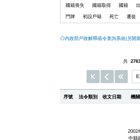
國籍喪失
國籍取得
國籍
門牌
初設戶籍
死亡
遷徙
◎內政部戶政解釋函令查詢系統(另開新
共
276
8
序號
法令類別
收文日期
機關
2002/
中縣