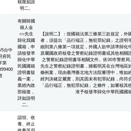
核復如說
明二。
有關韓國
籍人金
○○先生
【說明二】：按國籍法第三條第三款規定，外
歸化我國
者，須提出「品行端正，無犯罪紀錄」之證明
國籍，申
細則第八條第一項規定，外國人欲申請準歸化
6/5台中
請核發準
原屬國政府核發之警察紀錄證明書或其他相關
府府民
歸化中華
之警察紀錄證明書等相關文件。依00市警察局九
字第
民國國籍
先生之警察紀錄證明書，雖載明其在台灣地區
899400
證明書疑
條例案，現由臺灣臺北地方法院審理中，惟如
號
義一案，
經判決確定屬實，則其因未有犯罪紀錄，尚符
業經內政
「品行端正，無犯罪紀錄」之條件，如審核其
部核復，
准予核發準歸化中華民國國
詳如說明
二。
認領、收
養、終止
收養等戶