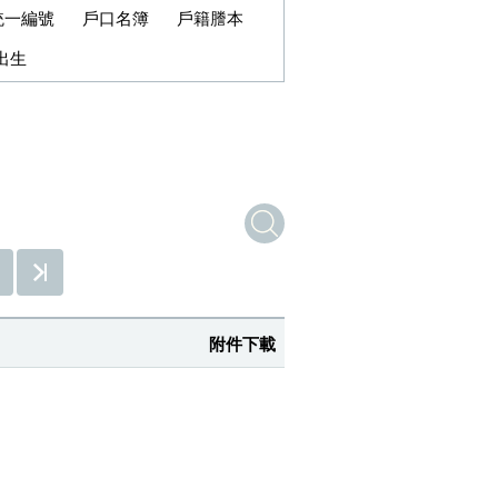
統一編號
戶口名簿
戶籍謄本
出生
條件查詢
附件下載