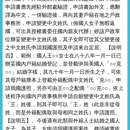
申請書應先經駐外館處驗證，申請書如外文，應翻
譯為中文，一併驗證後，再向其妻戶籍在地之戶政
事務所，申請變更中文姓氏（倘國人女子無暇返
國，可出具授權書委任國內親友代辦）經該戶政單
位辦妥變更中文姓氏後，其子女即可從其父變更後
之中文姓氏申請我國護照及申請來台定居。 【說明
四】、範例：國人王○○女士在八十八年一月一日已
辦妥國內戶籍結婚登記，並登載伊與美國人「○○克
○○」結婚字樣，其九十年一月一日所生之子，可依
其母戶籍謄本上登載外籍配偶中文姓氏「克○○」申
請我國護照，另亦可由王○○之配偶「○○克○○」依上
述程序向國內戶政事務所申請自願變更中文姓氏為
「王」姓後，則其子即可以「王」姓（此並非從母
姓，而是外籍配偶取與母相同之姓氏）申請護照。
【說明五】、今後遇有此類與外籍人士結婚之國人
女子，為其子、女申請我國護照案件，務請確實依