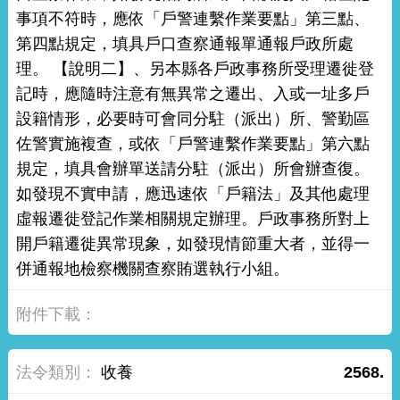
事項不符時，應依「戶警連繫作業要點」第三點、
第四點規定，填具戶口查察通報單通報戶政所處
理。 【說明二】、另本縣各戶政事務所受理遷徙登
記時，應隨時注意有無異常之遷出、入或一址多戶
設籍情形，必要時可會同分駐（派出）所、警勤區
佐警實施複查，或依「戶警連繫作業要點」第六點
規定，填具會辦單送請分駐（派出）所會辦查復。
如發現不實申請，應迅速依「戶籍法」及其他處理
虛報遷徙登記作業相關規定辦理。戶政事務所對上
開戶籍遷徙異常現象，如發現情節重大者，並得一
併通報地檢察機關查察賄選執行小組。
收養
2568.