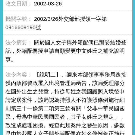
2002-03-26
2002/3/26外交部部授領一字第
0916609190號
關於國人女子與外籍配偶已辦妥結婚登
記，外籍配偶擬申請自願變更中文姓氏之補充說明
事。
【說明二】、邇來本部領事事務局迭接
獲內政部警政署入出境管理局函告，該局受理部分
在國外出生之兒童，持從母姓之我國護照入境後申
請定居案件，該局認為持照人不符護照條例施行細
則第三十一條第二項第三款有關「父非中華民國國
民，母為中華民國國民者，其子女姓氏之規定」，
致造成處理困擾。經查此類案件之發生原因，多數
是由於我國人女子與外籍配偶在姓名條例修正施行