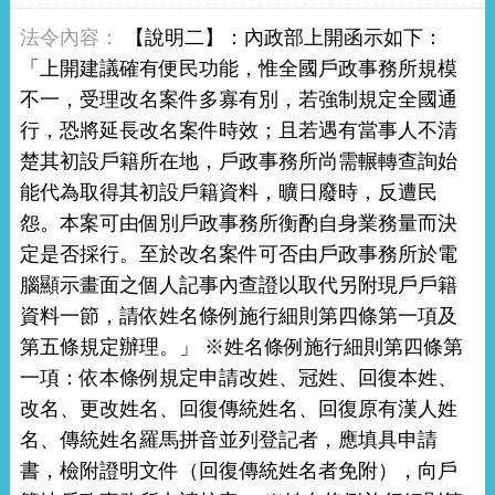
【說明二】：內政部上開函示如下：
「上開建議確有便民功能，惟全國戶政事務所規模
不一，受理改名案件多寡有別，若強制規定全國通
行，恐將延長改名案件時效；且若遇有當事人不清
楚其初設戶籍所在地，戶政事務所尚需輾轉查詢始
能代為取得其初設戶籍資料，曠日廢時，反遭民
怨。本案可由個別戶政事務所衡酌自身業務量而決
定是否採行。至於改名案件可否由戶政事務所於電
腦顯示畫面之個人記事內查證以取代另附現戶戶籍
資料一節，請依姓名條例施行細則第四條第一項及
第五條規定辦理。」 ※姓名條例施行細則第四條第
一項：依本條例規定申請改姓、冠姓、回復本姓、
改名、更改姓名、回復傳統姓名、回復原有漢人姓
名、傳統姓名羅馬拼音並列登記者，應填具申請
書，檢附證明文件（回復傳統姓名者免附），向戶