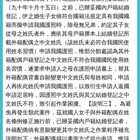
（九十年十月十五日）之前，已辦妥國內戶籍結婚
登記，伊之婚生子女倘符合國籍法規定具有我國國
籍而擬申請我國護照時，除母無兄弟，約定其子女
從母之姓氏者外，應依其母戶籍謄本上結婚登記所
載外籍配偶之中文姓氏（該姓氏未必符合我國民使
用姓名習慣）申請我國護照，惟部分館處認為其外
籍配偶戶籍登記之中文姓氏不符合我國國民使用姓
名習慣，遂要求申請人之母在護照申請書上，替其
外籍配偶背書自願變更中文姓氏與母姓相同，申請
人再依此姓氏申請我國護照，以致衍生申請人返國
申請定居時，因護照中文姓氏與其父結婚登記之中
文姓氏不符，致引起作業困擾。 【說明三】、為避
免再發生類此案件，茲就國人女子與外籍配偶在姓
名條例修正施行前，已辦妥國內戶籍結婚登記者，
外籍配偶倘有意願變更其中文姓氏之作業程序補充
說明如下：外籍配偶得以書面方式提出申請，惟該