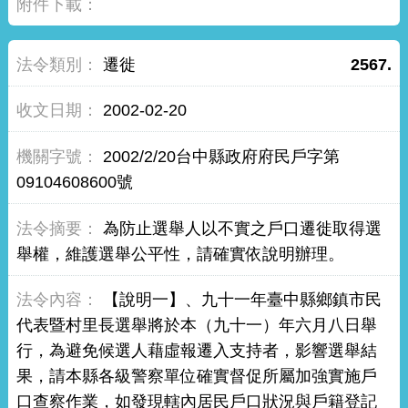
遷徙
2567.
2002-02-20
2002/2/20台中縣政府府民戶字第
09104608600號
為防止選舉人以不實之戶口遷徙取得選
舉權，維護選舉公平性，請確實依說明辦理。
【說明一】、九十一年臺中縣鄉鎮市民
代表暨村里長選舉將於本（九十一）年六月八日舉
行，為避免候選人藉虛報遷入支持者，影響選舉結
果，請本縣各級警察單位確實督促所屬加強實施戶
口查察作業，如發現轄內居民戶口狀況與戶籍登記