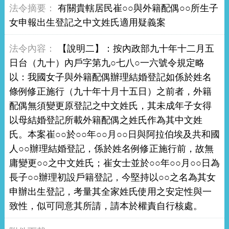
有關貴轄居民崔○○與外籍配偶○○所生子
女申報出生登記之中文姓氏適用疑義案
【說明二】：按內政部九十年十二月五
日台（九十）內戶字第九○七八○一六號令規定略
以：我國女子與外籍配偶辦理結婚登記如係於姓名
條例修正施行（九十年十月十五日）之前者，外籍
配偶無須變更原登記之中文姓氏，其未成年子女得
以母結婚登記所載外籍配偶之姓氏作為其中文姓
氏。本案崔○○於○○年○○月○○日與阿拉伯埃及共和國
人○○辦理結婚登記，係於姓名例修正施行前，故無
庸變更○○之中文姓氏；崔女士並於○○年○○月○○日為
長子○○辦理初設戶籍登記，今堅持以○○之名為其女
申辦出生登記，考量其全家姓氏使用之安定性與一
致性，似可同意其所請，請本於權責自行核處。