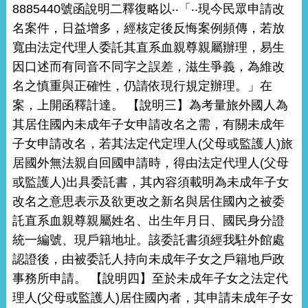
8885440號函說明二釋復略以‧‧「‧‧現今民眾申請改
名案件，日益增多，經核定後反悔案例頻傳，若放
寬由法定代理人委託其直系血親尊親屬辦理，易生
因口述而有同音不同字之誤差，滋生爭義，為維改
名之慎重與正確性，仍請依現行規定辦理。」在
案，上開函釋計達。 【說明三】為考量旅外國人為
其居住國內未成年子女申請改名之需，有關未成年
子女申請改名，若其法定代定理人(父母或監護人)旅
居國外無法親自回國申請時，得由法定代理人(父母
或監護人)出具委託書，其內容須載明為未成年子女
改名之意思表示及欲更改之新名與居住國內之被委
託直系血親尊親屬姓名、出生年月日、國民身分證
統一編號、現戶籍地址。該委託書須經我駐外館處
認證後，由被委託人持向未成年子女之戶籍地戶政
事務所申請。 【說明四】至於未成年子女之法定代
理人(父母或監護人)居住國內者，其申請未成年子女