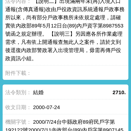
【說明二】出境滿兩年未(再)入境人口
通報(含傳真通報)改由戶役政資訊系統通報戶政事務
所以來，尚有部分戶政事務所未依規定處理，請確
實依內政部89年5月12日台(89)內戶資字第8987553
號函之規定辦理。 【說明三】另因應各所作業處理
需求，凡有依上開通報查無此人之案件，請於文到
後逕復內政部警政署入出境管理局，毋需再傳戶役
政資訊小組。
結婚
2710.
2000-07-24
2000/7/24台中縣政府89府民戶字第
192122號2000/7/11內政部台(89)內戶字第8907145