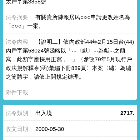
太戶字第3858號
有關貴所陳報居民○○○申請更改姓名為
「○○○」一案。
【說明二】依內政部44年2月15日台(44)
內戶字第58024號函略以「‧‧‧〈獻〉‧‧‧為獻‧‧‧之簡
寫，此類字應採用正寫，‧‧‧」〈參攷79年5月現行戶
政法規解釋令(函)彙編下冊889頁〉本案〈繡〉為繡
之簡體字，請依上開規定辦理。
出入境
2717.
2000-05-30