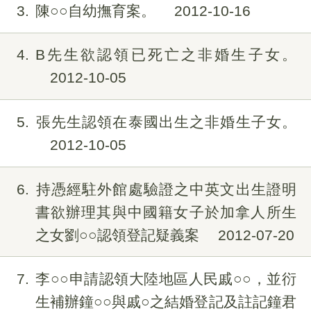
3
陳○○自幼撫育案。
2012-10-16
4
B先生欲認領已死亡之非婚生子女。
2012-10-05
5
張先生認領在泰國出生之非婚生子女。
2012-10-05
6
持憑經駐外館處驗證之中英文出生證明
書欲辦理其與中國籍女子於加拿人所生
之女劉○○認領登記疑義案
2012-07-20
7
李○○申請認領大陸地區人民戚○○，並衍
生補辦鐘○○與戚○之結婚登記及註記鐘君