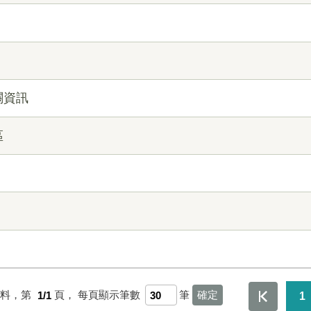
關資訊
區
資料，第
1/1
頁，
每頁顯示筆數
筆
1