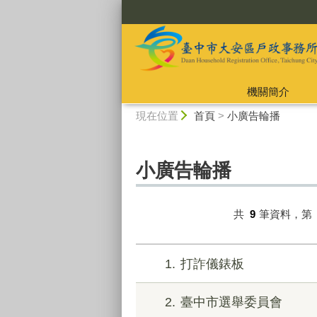
:::
機關簡介
:::
現在位置
首頁
>
小廣告輪播
小廣告輪播
共
9
筆資料，第
1
打詐儀錶板
2
臺中市選舉委員會