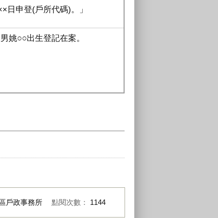
×日申登(戶所代碼)。」
男姚○○出生登記在案。
區戶政事務所
點閱次數：
1144