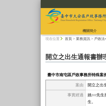
:::
機關簡介
:::
現在位置
首頁
>
業務資訊
>
戶政法
開立之出生通報書辦
臺中市南屯區戶政事務所特殊案
案由
開立之出
事實經過
姚○○先
生。