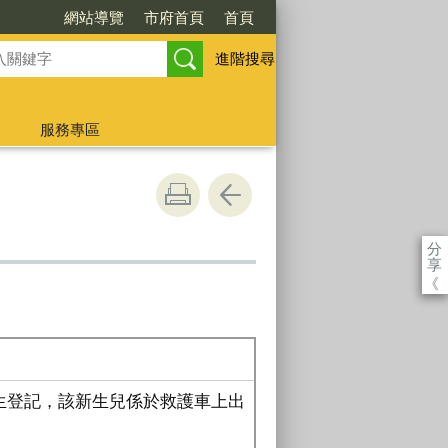
網站導覽
市府首頁
首頁
進階搜尋
服務專區
分
享
《
生登記，該新生兒係於救護車上出