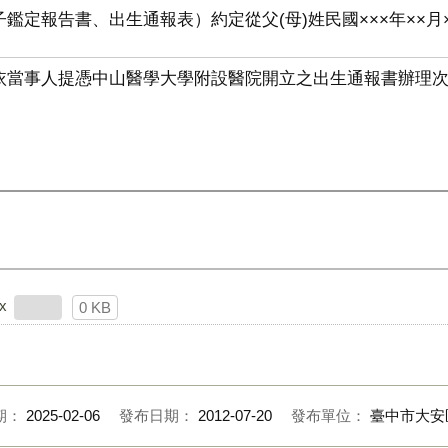
鑑定報告書、出生通報表）約定從父(母)姓民國×××年××月×
依當事人提憑中山醫學大學附設醫院開立之出生通報書辦理次
x
0 KB
期：
2025-02-06
發布日期：
2012-07-20
發布單位：
臺中市大安