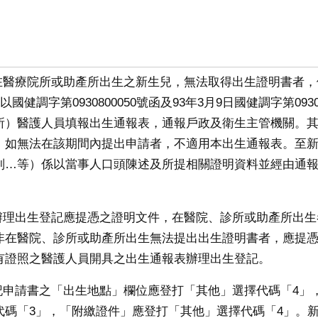
非在醫療院所或助產所出生之新生兒，無法取得出生證明書者，
日以國健調字第0930800050號函及93年3月9日國健調字第09
所）醫護人員填報出生通報表，通報戶政及衛生主管機關。
。如無法在該期間內提出申請者，不適用本出生通報表。至
別…等）係以當事人口頭陳述及所提相關證明資料並經由通
關辦理出生登記應提憑之證明文件，在醫院、診所或助產所出
非在醫院、診所或助產所出生無法提出出生證明書者，應提憑
有證照之醫護人員開具之出生通報表辦理出生登記。
登記申請書之「出生地點」欄位應登打「其他」選擇代碼「4」
代碼「3」，「附繳證件」應登打「其他」選擇代碼「4」。