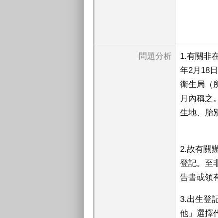
問題分析
1.有關
年2月18
衛生局（
月內稱之
生地、胎
2.故有
登記。至
告書或領
3.出生
他」選擇