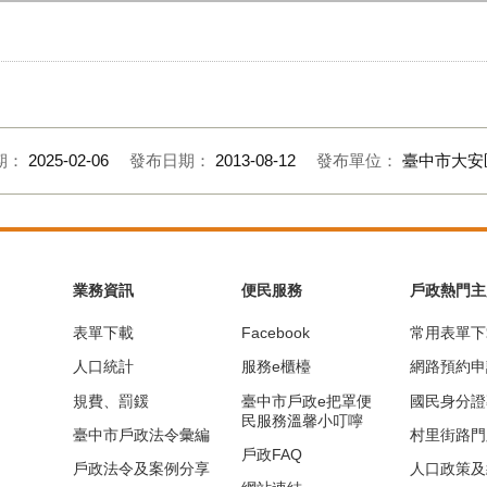
期：
2025-02-06
發布日期：
2013-08-12
發布單位：
臺中市大安
業務資訊
便民服務
戶政熱門主
表單下載
Facebook
常用表單下
人口統計
服務e櫃檯
網路預約申
規費、罰鍰
臺中市戶政e把罩便
國民身分證
民服務溫馨小叮嚀
臺中市戶政法令彙編
村里街路門
戶政FAQ
戶政法令及案例分享
人口政策及