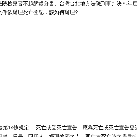
法院檢察官不起訴處分書、台灣台北地方法院刑事判決70年度
文件欲辦理死亡登記，該如何辦理?
籍法第14條規定:「死亡或受死亡宣告，應為死亡或死亡宣告登
親屬、戶長、同居人、經理殮葬之人、死亡者死亡時之房屋