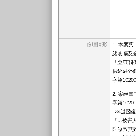
處理情形
1. 本
緒哀傷及
「亞東關
供經駐外
字第1020
2. 案經
字第102
134號函
『...被
院急救無效