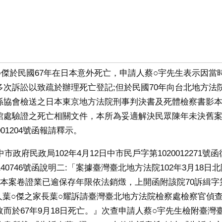
案葉○傑於民國67年在日本意外死亡，申請人蔡○宇先生表示因
多次訴訟以致疏於辦理死亡登記;但於民國70年向台北地方法
係協會檢送之日本東京地方法院刑事判決書及死體檢察書影
館處驗證之死亡相關文件，本所為妥適解決民眾陳年未決舊案，
001204號函報請釋示。
臺中市政府民政局102年4月12日中市民戶字第1020012271
0140746號函說明二:「案據臺灣臺北地方法院102年3月18日北院
復本案卷證業已逾保存年限依法銷燬，上開函附該院70訴緝字第
害人葉○傑之家長葉○耀訴請臺灣臺北地方法院檢察處檢察官偵查
而於67年9月18日死亡。』次查申請人蔡○宇先生檢附臺灣臺