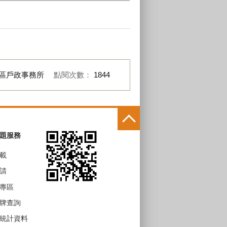
區戶政事務所
點閱次數：
1844
題服務
載
請
專區
牌查詢
統計資料