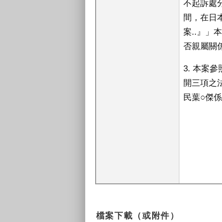
不起訴處分
間，在日本
案..』」
否親屬關
3. 本
開三項之
民葉○傑
檔案下載（或附件）