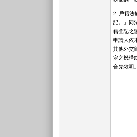
2. 戶籍
記。」同
籍登記之
申請人依
其他外交
定之機構
合先敘明