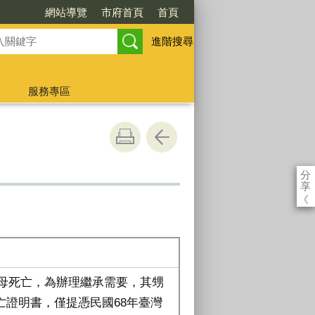
網站導覽
市府首頁
首頁
進階搜尋
服務專區
分
享
《
其母死亡，為辦理繼承需要，其甥
亡證明書，僅提憑民國68年臺灣