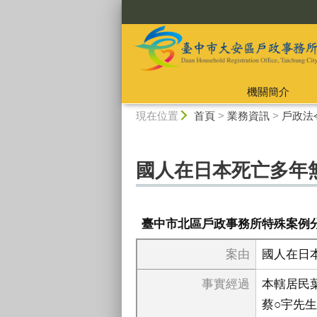
:::
機關簡介
:::
現在位置
首頁
>
業務資訊
>
戶政法
國人在日本死亡多年
臺中市北區戶政事務所特殊案例
案由
國人在日
事實經過
本轄居民
蔡○宇先