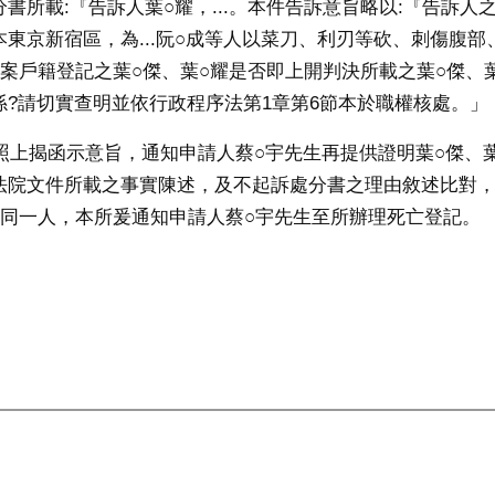
書所載:『告訴人葉○耀，...。本件告訴意旨略以:『告訴人之
東京新宿區，為...阮○成等人以菜刀、利刃等砍、刺傷腹部、
本案戶籍登記之葉○傑、葉○耀是否即上開判決所載之葉○傑、
係?請切實查明並依行政程序法第1章第6節本於職權核處。」
案參照上揭函示意旨，通知申請人蔡○宇先生再提供證明葉○傑、
法院文件所載之事實陳述，及不起訴處分書之理由敘述比對，
係同一人，本所爰通知申請人蔡○宇先生至所辦理死亡登記。