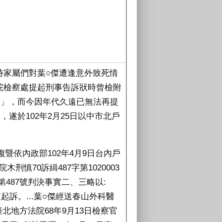
當時家屬們對葉○傑遭逢意外致死情
院檢察處提起刑事告訴狀時曾檢附
本」，而今因年代久遠已無法再提
遂於102年2月25日以中市北戶
號函復暨依內政部102年4月9日台內戶
木刑慎70訴緝487字第1020003
487號判決事實二、三略以:
起訴。...葉○傑經送春山外科醫
北地方法院68年9月13日檢察官