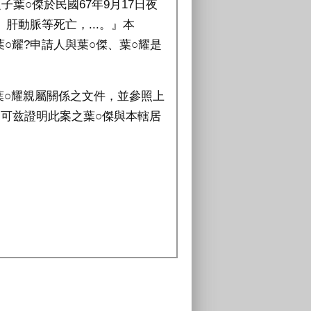
子葉○傑於民國67年9月17日夜
肝動脈等死亡，...。』本
葉○耀?申請人與葉○傑、葉○耀是
葉○耀親屬關係之文件，並參照上
可兹證明此案之葉○傑與本轄居