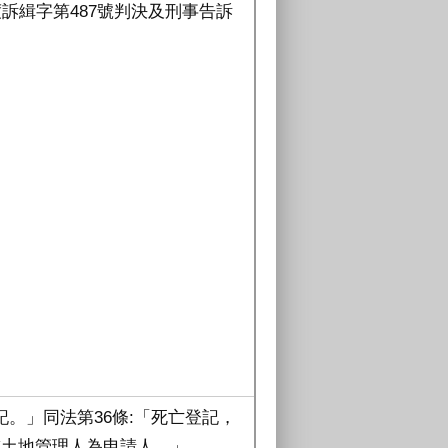
訴緝字第487號判決及刑事告訴
記。」同法第36條:「死亡登記，
或土地管理人為申請人。」