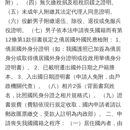
附）。 （四）無欠繳稅捐及租稅罰鍰之證明。
（五）未成年人附繳其法定代理人同意證明。
（六）役齡男子附繳退伍、除役、退役或免服兵
役證明。 （七）男子依本法申請喪失國籍而有第
12條第1款但書規定之僑居國外國民應檢附： 1、
僑居國外身分證明（如：我國護照已加簽為僑居
身分或取得僑居國外身分證明或役政用華僑身分
證明書）。 2、已載明遷出國外日期之戶籍謄
本。 3、入出國日期證明書（申請人免附，由戶
政機關代查）。 （八）相片2張（背面書寫姓
名，比照國民身分證之相片規格式）。 （九）證
書規費（費額依現行規定收取，國內申請者請以
郵政匯票繳交，受款人註明為內政部）。 二、申
請喪失我國國籍之程序： （一）居住國內者，由