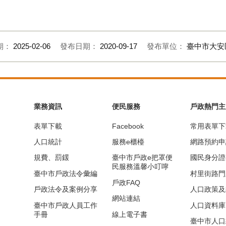
事分工
期：
2025-02-06
發布日期：
2020-09-17
發布單位：
臺中市大安
業務資訊
便民服務
戶政熱門主
表單下載
Facebook
常用表單下
人口統計
服務e櫃檯
網路預約申
規費、罰鍰
臺中市戶政e把罩便
國民身分證
民服務溫馨小叮嚀
臺中市戶政法令彙編
村里街路門
戶政FAQ
戶政法令及案例分享
人口政策及
網站連結
臺中市戶政人員工作
人口資料庫
手冊
線上電子書
臺中市人口