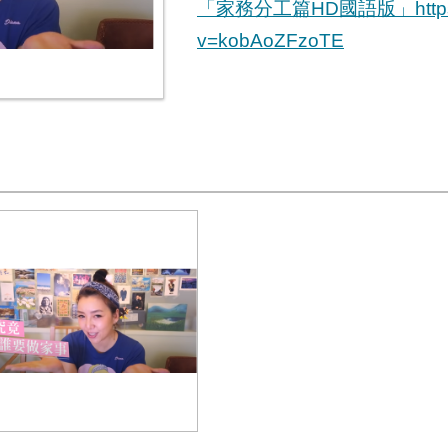
「家務分工篇HD國語版」https://w
v=kobAoZFzoTE