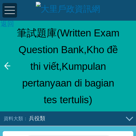
返回
筆試題庫(Written Exam
Question Bank,Kho đề
thi viết,Kumpulan
pertanyaan di bagian
tes tertulis)
兵役類