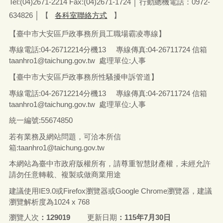
Tel:(04)2671-2214 Fax:(04)2671-1724 │ 行動總機電話：0972-
634826
│
【
各科室聯絡方式
】
【臺中市大安區戶政事務所員工職場霸凌專線】
專線電話
:04-26712214
分機13
專線傳真
:04-26711724
信箱
taanhro1@taichung.gov.tw 處理單位:人事
【臺中市大安區戶政事務所性騷擾申訴管道】
專線電話
:04-26712214
分機13
專線傳真
:04-26711724
信箱
taanhro1@taichung.gov.tw 處理單位:人事
統一編號
:55674850
若有業務及網站問題，可洽本所信
箱:
taanhro1@taichung.gov.tw
本網站為臺中市政府版權所有，請尊重智慧財產權，未經允許
請勿任意轉載、複製或做商業用途
建議使用IE9.0或Firefox瀏覽器或Google Chrome瀏覽器，建議
瀏覽解析度為1024 x 768
瀏覽人次
129019
更新日期
115年7月30日