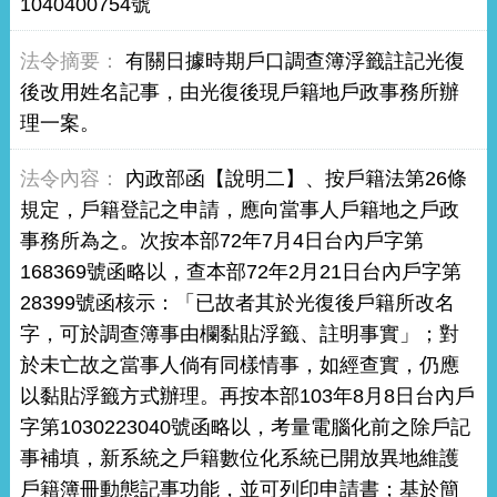
1040400754號
有關日據時期戶口調查簿浮籤註記光復
後改用姓名記事，由光復後現戶籍地戶政事務所辦
理一案。
內政部函【說明二】、按戶籍法第26條
規定，戶籍登記之申請，應向當事人戶籍地之戶政
事務所為之。次按本部72年7月4日台內戶字第
168369號函略以，查本部72年2月21日台內戶字第
28399號函核示：「已故者其於光復後戶籍所改名
字，可於調查簿事由欄黏貼浮籤、註明事實」；對
於未亡故之當事人倘有同樣情事，如經查實，仍應
以黏貼浮籤方式辦理。再按本部103年8月8日台內戶
字第1030223040號函略以，考量電腦化前之除戶記
事補填，新系統之戶籍數位化系統已開放異地維護
戶籍簿冊動態記事功能，並可列印申請書；基於簡