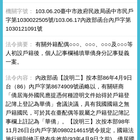
103.06.20臺中市政府民政局函中市民戶
字第1030022505號/103.06.17內政部函台內戶字第
1030121091號
有關外籍配偶○○○、○○○、○○○及○○○等
人初設戶籍後，個人記事欄補填華僑身分記事疑義
一案。
內政部函【說明二】按本部86年4月9日
台（86）內戶字第8674909號函略以，有關研商
「僑居海外國民應提憑何種證明文件始得於戶籍登
記簿上登記為華僑」會議決議，具有我國國籍之無
戶籍國民，可於其在臺配偶等親屬之戶籍登記簿記
事欄上註記為「華僑」。【說明三】次按本部98年
11月26日台內戶字第0980214615號令規定，國籍法
施行細則修正發布生效前(93年4月9日之前)，僑居國