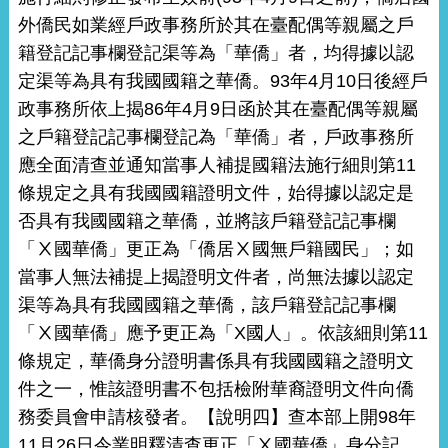
外僑民如業經戶政事務所於其在臺配偶等親屬之戶
籍登記記事欄登記渠等為「華僑」者，均得據以認
定渠等為具有我國國籍之華僑。93年4月10日後經戶
政事務所依上揭86年4月9日函於其在臺配偶等親屬
之戶籍登記記事欄登記為「華僑」者，戶政事務所
應全面清查並通知當事人補提國籍法施行細則第11
條規定之具有我國國籍證明文件，始得據以認定是
否具有我國國籍之華僑，並將該戶籍登記記事欄
「Ⅹ國華僑」更正為「僑居Ⅹ國無戶籍國民」；如
當事人無法補提上揭證明文件者，尚無法據以認定
渠等為具有我國國籍之華僑，該戶籍登記記事欄
「Ⅹ國華僑」應予更正為「X國人」。依該細則第11
條規定，華僑身分證明書係具有我國國籍之證明文
件之一，惟該證明書不包括檢附華裔證明文件向僑
務委員會申請核發者。【說明四】查本部上開98年
11月26日令業明釋清查更正「Ⅹ國華僑」身分記