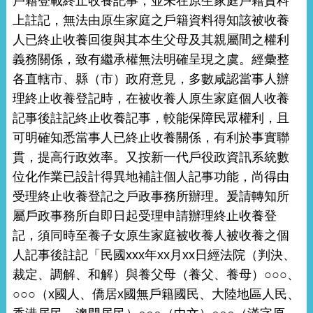
戶籍登載終止收養記事，並未在原生家庭戶籍資料
上註記，無法由原生家庭之戶籍資料得知該被收養
人已終止收養回復與其本生父母及其親屬間之權利
義務關係，致有繼承權無法明確呈現之虞。經彙整
各直轄市、縣（市）政府意見，多數咸認當事人辦
理終止收養登記時，在被收養人原生家庭個人收養
記事後註記終止收養記事，較能保障民眾權利，且
可明確知悉當事人已終止收養關係，有利於事實聯
貫，提高行政效率。又按新一代戶役政資訊系統數
位化作業已設計得異地補註個人記事功能，尚得由
受理終止收養登記之戶政事務所辦理。爰請轉知所
屬戶政事務所自即日起受理申請辦理終止收養登
記，須同時至養子女原生家庭被收養人被收養之個
人記事後註記「民國xxx年xx月xx日經法院（判決、
裁定、調解、和解）與養父母（養父、養母）○○○、
○○○（x國人、僑居x國無戶籍國民、大陸地區人民、