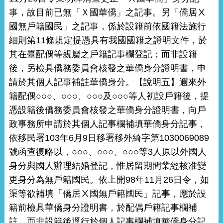
事，故目前已無「Ｘ國華僑」之記事。另「僑居Ⅹ
國無戶籍國民」之記事，係於設籍前依國籍法施行
細則第11條規定提憑具有我國國籍之證明文件，於
其在臺配偶等親屬之戶籍記事欄登記；而非設籍
後，另檢具僑務委員會核發之華僑身分證明書，申
請於其個人記事補註華僑身分。【說明五】邇來外
籍配偶○○○、○○○、○○○及○○○等人初設戶籍後，提
憑設籍後僑務委員會核發之華僑身分證明書，向戶
政事務所申請於其個人記事欄補填華僑身分記事，
依移民署103年6月9日移署移外綺字第1030069089
號函查復略以，○○○、○○○、○○○等3人原以外國人
身分與國人辦理結婚登記，惟居留期間業經核准變
更身分為無戶籍國民。依上開98年11月26日令，如
渠等欲補填「僑居Ⅹ國無戶籍國民」記事，應於設
籍前檢具華僑身分證明書，於配偶戶籍記事欄補
註，而非設籍後逕行於個人記事欄補填華僑身分記