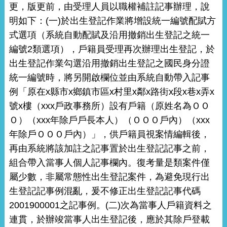
更，版更前，由受理人員以職權補註記事辦理，說
明如下：(一)於出生登記作業將增設統一編號配賦方
式選項（系統自動配賦及沿用撤銷出生登記之統一
編號2類選項），戶籍員受理再次辦理出生登記，於
出生登記作業勾選沿用撤銷出生登記之國民身分證
統一編號時，將另開啟欄位並由系統自動帶入記事
例「原在x縣市x鄉鎮市區x村里x鄰x路街x段x巷x弄x
號x樓（xxx戶政事務所）設有戶籍（原姓名為ＯＯ
Ｏ）（xxx年除戶戶長本人）（ＯＯＯ戶內）（xxx
年除戶ＯＯＯ戶內）」，供戶籍員視案情編輯後，
再由系統將該加註之記事置於出生登記記事之前，
組合帶入當事人個人記事欄內。復考量是類案件僅
屬少數，非屬常態性出生登記案件，為避免現行出
生登記記事例混亂，爰不修正出生登記記事代碼
2001900001之記事例。(二)次為當事人戶籍資料之
連貫，於辦竣當事人出生登記後，應於其除戶登載