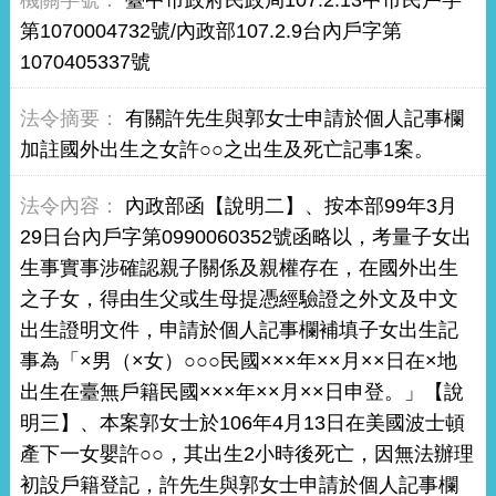
臺中市政府民政局107.2.13中市民戶字
第1070004732號/內政部107.2.9台內戶字第
1070405337號
有關許先生與郭女士申請於個人記事欄
加註國外出生之女許○○之出生及死亡記事1案。
內政部函【說明二】、按本部99年3月
29日台內戶字第0990060352號函略以，考量子女出
生事實事涉確認親子關係及親權存在，在國外出生
之子女，得由生父或生母提憑經驗證之外文及中文
出生證明文件，申請於個人記事欄補填子女出生記
事為「×男（×女）○○○民國×××年××月××日在×地
出生在臺無戶籍民國×××年××月××日申登。」【說
明三】、本案郭女士於106年4月13日在美國波士頓
產下一女嬰許○○，其出生2小時後死亡，因無法辦理
初設戶籍登記，許先生與郭女士申請於個人記事欄