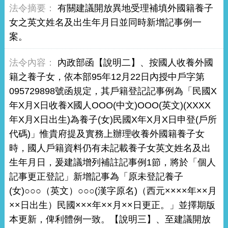
有關建議開放異地受理補填外國籍養子
女之英文姓名及出生年月日並同時新增記事例一
案。
內政部函【說明二】、按國人收養外國
籍之養子女，依本部95年12月22日內授中戶字第
095729898號函規定，其戶籍登記記事例為「民國X
年X月X日收養X國人OOO(中文)OOO(英文)(XXXX
年X月X日出生)為養子(女)民國X年X月X日申登(戶所
代碼)」惟貴府提及實務上辦理收養外國籍養子女
時，國人戶籍資料仍有未記載養子女英文姓名及出
生年月日，爰建議增列補註記事例1節，將於「個人
記事更正登記」新增記事為「原未登記養子
(女)○○○（英文）○○○(漢字原名)（西元××××年××月
××日出生）民國×××年××月××日更正。」並擇期版
本更新，俾利體例一致。【說明三】、至建議開放