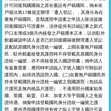
許可回復我國國籍之原在臺設有戶籍國民，倘未依
戶籍法第17條規定辦理「遷入登記」，其身分為在
臺無戶籍國民。是類護照申請案之申請人除須提繳
回復國籍許可證書外，須併提供有詳細記事之新式
戶口名簿或3個月內核發之戶籍謄本正本，以供駐外
館處確認申請人是否已於回復國籍後辦理遷入登記
及配賦原國民身分證統一編號。上開在臺無戶籍國
民，駐外館處核發其護照時不得登載其原國民身分
證統一編號，亦不得核發其入國證明書；倘申請人
有返臺需要，應同時申請臨人字號入國許可附貼於
護照內，始得持憑該照入國。(二)在臺無戶籍國民所
持未登載國民身分證統一編號之我國護照（包括晶
片護照及無內植晶片護照），不適用部分國家如美
國、英國、歐盟、日本、加拿大等予我國人之免簽
證待遇。倘擬申請登載國民身分證統一編號之護
照，應持憑我國護照併有效之臨人字號入國許可返