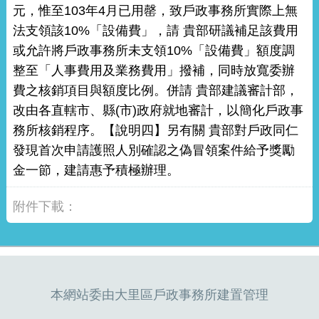
元，惟至103年4月已用罄，致戶政事務所實際上無
法支領該10%「設備費」，請 貴部研議補足該費用
或允許將戶政事務所未支領10%「設備費」額度調
整至「人事費用及業務費用」撥補，同時放寬委辦
費之核銷項目與額度比例。併請 貴部建議審計部，
改由各直轄市、縣(市)政府就地審計，以簡化戶政事
務所核銷程序。【說明四】另有關 貴部對戶政同仁
發現首次申請護照人別確認之偽冒領案件給予獎勵
金一節，建請惠予積極辦理。
本網站委由大里區戶政事務所建置管理